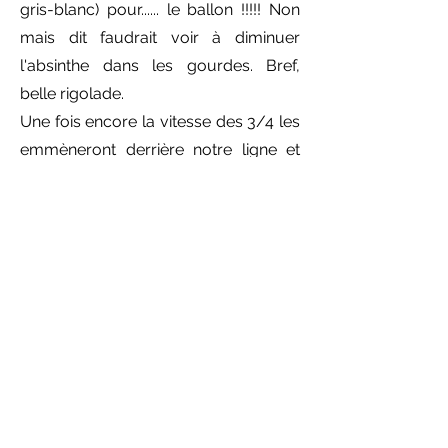
gris-blanc) pour...... le ballon !!!!! Non
mais dit faudrait voir à diminuer
l'absinthe dans les gourdes. Bref,
belle rigolade.
Une fois encore la vitesse des 3/4 les
emmèneront derrière notre ligne et
c'est en toute fin de match que Jean-
Yves après un formidable relai
passera la ligne adverse. L'honneur
est sauf et comme nous marquons le
dernier essai qui chez nous est l'essai
de la gagne..... ON A GAGNE ! ON A
GAGNE enfin presque. 4-1 score final
pour nos visiteurs.
Et comme on fait bien les choses à
Besançon, nos adversaires pourront